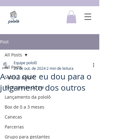
Post
All Posts
Equipe pololô
All Posts
23 de out. de 2024
2 min de leitura
A voz que eu dou para o
Sobre a pololô
julgamento dos outros
Participação do pai
Lançamento da pololô
Box de 0 a 3 meses
Canecas
Parcerias
Grupo para gestantes