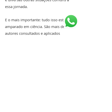
essa jornada.
E o mais importante: tudo isso está
amparado em ciência. São mais de 15
autores consultados e aplicados
somente para o box 1, que vai de 0 a 3
meses do bebê. A ciência aplicada a
cada item que faz parte do box da
pololô é o que garante a seriedade do
nosso trabalho ao idealizar e produzir
esse “colo” que pretendemos dar às
mães e aos pais. Sim, tem atividades
para o pai também, afinal, ele faz parte
do processo de criar uma criança.
Ao abrir o box e se deparar com o seu